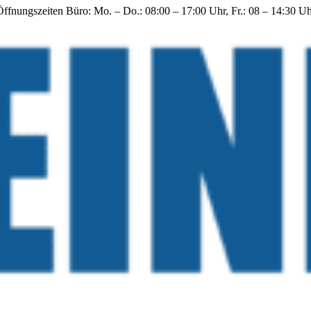
Öffnungszeiten Büro: Mo. – Do.: 08:00 – 17:00 Uhr, Fr.: 08 – 14:30 U