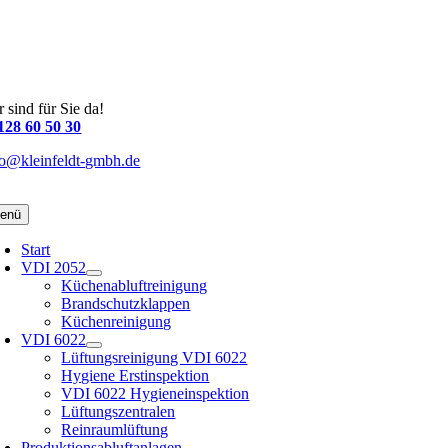
 sind für Sie da!
128 60 50 30
fo@kleinfeldt-gmbh.de
enü
Start
VDI 2052
Küchenabluftreinigung
Brandschutzklappen
Küchenreinigung
VDI 6022
Lüftungsreinigung VDI 6022
Hygiene Erstinspektion
VDI 6022 Hygieneinspektion
Lüftungszentralen
Reinraumlüftung
Produktionsabluftanlagen