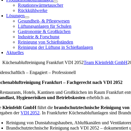
Rotationswärmetauscher
Rückkühlwerke
Lösungen
Gesundheit- & Pflegewesen
Lüftungsanlagen für Schulen
Gastronomie & Großküchen
Industrie & Forschung
Reinigung von Schießständen
Reinigung der Lüftung in Schießanlagen
Aktuelles
Küchenabluftreinigung Frankfurt VDI 2052
Team Kleinfeldt GmbH
2
idenschaftlich – Engagiert – Professionell
chenabluftreinigung Frankfurt – Fachgerecht nach VDI 2052
 Restaurants, Hotels, Kantinen und Großküchen im Raum Frankfurt entst
andlast, Hygienerisiken und Betriebskosten
erheblich an.
e
Kleinfeldt GmbH
führt die
brandschutztechnische Reinigung von
rgaben der
VDI 2052
. In Frankfurter Küchenabluftanlagen sind Brands
Reinigung von Dunstabzugshauben, Abluftkanälen und Ventilatoren
Brandschutztechnische Reinigung nach VDI 2052 – dokumentiert u