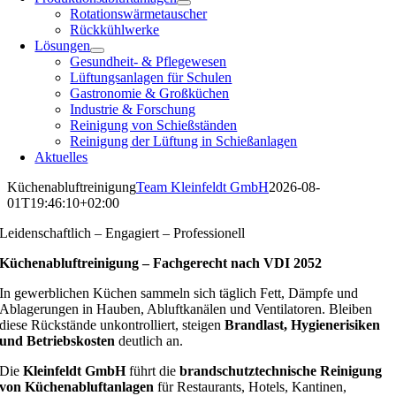
Rotationswärmetauscher
Rückkühlwerke
Lösungen
Gesundheit- & Pflegewesen
Lüftungsanlagen für Schulen
Gastronomie & Großküchen
Industrie & Forschung
Reinigung von Schießständen
Reinigung der Lüftung in Schießanlagen
Aktuelles
Küchenabluftreinigung
Team Kleinfeldt GmbH
2026-08-
01T19:46:10+02:00
Leidenschaftlich – Engagiert – Professionell
Küchenabluftreinigung – Fachgerecht nach VDI 2052
In gewerblichen Küchen sammeln sich täglich Fett, Dämpfe und
Ablagerungen in Hauben, Abluftkanälen und Ventilatoren. Bleiben
diese Rückstände unkontrolliert, steigen
Brandlast, Hygienerisiken
und Betriebskosten
deutlich an.
Die
Kleinfeldt GmbH
führt die
brandschutztechnische Reinigung
von Küchenabluftanlagen
für Restaurants, Hotels, Kantinen,