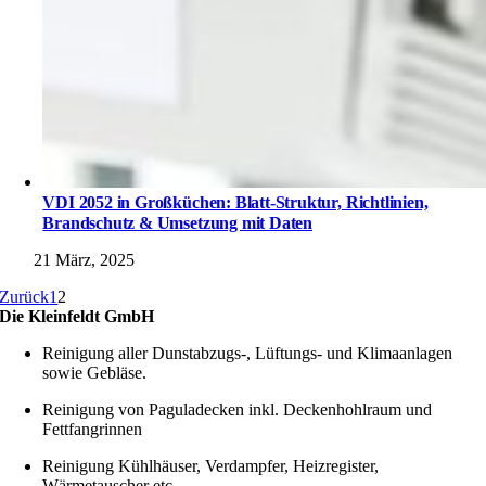
VDI 2052 in Großküchen: Blatt-Struktur, Richtlinien,
Brandschutz & Umsetzung mit Daten
21 März, 2025
Zurück
1
2
Die Kleinfeldt GmbH
Reinigung aller Dunstabzugs-, Lüftungs- und Klimaanlagen
sowie Gebläse.
Reinigung von Paguladecken inkl. Deckenhohlraum und
Fettfangrinnen
Reinigung Kühlhäuser, Verdampfer, Heizregister,
Wärmetauscher etc.