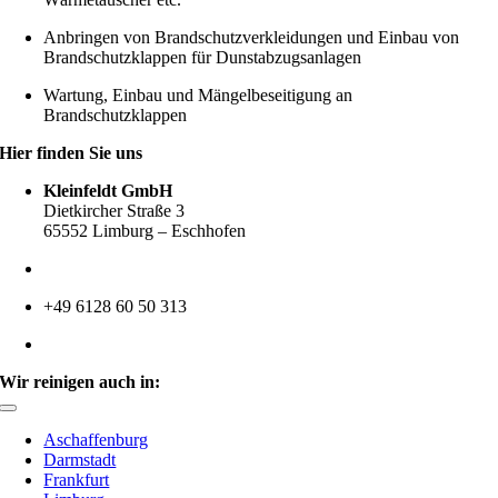
Anbringen von Brandschutzverkleidungen und Einbau von
Brandschutzklappen für Dunstabzugsanlagen
Wartung, Einbau und Mängelbeseitigung an
Brandschutzklappen
Hier finden Sie uns
Kleinfeldt GmbH
Dietkircher Straße 3
65552 Limburg – Eschhofen
+49 6128 60 50 30
+49 6128 60 50 313
info@kleinfeldt-gmbh.de
Wir reinigen auch in:
Toggle
Navigation
Aschaffenburg
Darmstadt
Frankfurt