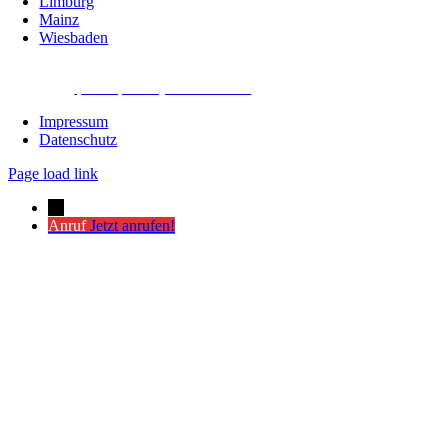
Limburg
Mainz
Wiesbaden
powered by Webdesign Schwarzer-Knick.de
Impressum
Datenschutz
Page load link
←
Anruf
Jetzt anrufen!
Nach
oben