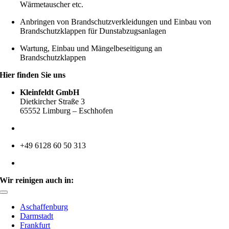
Wärmetauscher etc.
Anbringen von Brandschutzverkleidungen und Einbau von
Brandschutzklappen für Dunstabzugsanlagen
Wartung, Einbau und Mängelbeseitigung an
Brandschutzklappen
Hier finden Sie uns
Kleinfeldt GmbH
Dietkircher Straße 3
65552 Limburg – Eschhofen
+49 6128 60 50 30
+49 6128 60 50 313
info@kleinfeldt-gmbh.de
Wir reinigen auch in:
Toggle
Navigation
Aschaffenburg
Darmstadt
Frankfurt