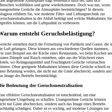
ine angenehme Atmosphäre trägt wesentlich dazu bei, dass sich
enschen wohlfühlen und gerne wiederkommen. Doch was tun, wenn
nangenehme Gerüche die Atmosphäre beeinträchtigen? In diesem
logpost erfahren Sie, wie moderne Filter- und Lüftungstechnik zur
eruchsneutralisation in der Abluft beiträgt und welche Maßnahmen Si
rgreifen können, um die Luftqualität zu verbessern.
Warum entsteht Geruchsbelästigung?
erüche entstehen durch die Freisetzung von Partikeln und Gasen, die i
ie Luft gelangen. Diese können aus verschiedenen Quellen stammen,
ie zum Beispiel aus der Küche eines Restaurants, wo beim Kochen un
raten Dämpfe und Rauch entstehen, oder aus der Wäscherei eines
otels, wo Reinigungsmittel und Feuchtigkeit Gerüche verursachen
önnen. Ohne geeignete Maßnahmen können diese Gerüche schnell zu
iner Belastung werden, die nicht nur die Gäste abschreckt, sondern auc
as Image des Betriebs beeinträchtigt.
Die Bedeutung der Geruchsneutralisation
ine effektive Geruchsneutralisation ist entscheidend, um eine
ngenehme Umgebung zu schaffen. Unangenehme Gerüche können
icht nur Gäste abschrecken, sondern auch das Image eines Betriebs
achhaltig schädigen. Daher ist es wichtig, auf moderne Lösungen zur