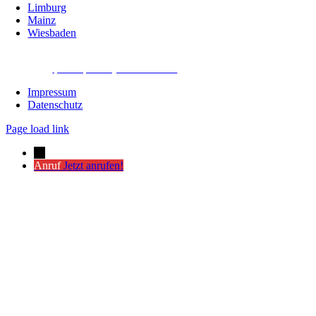
Limburg
Mainz
Wiesbaden
powered by Webdesign Schwarzer-Knick.de
Impressum
Datenschutz
Page load link
←
Anruf
Jetzt anrufen!
Nach
oben