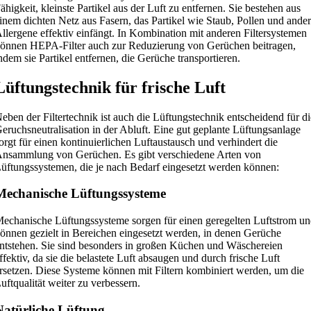
ähigkeit, kleinste Partikel aus der Luft zu entfernen. Sie bestehen aus
inem dichten Netz aus Fasern, das Partikel wie Staub, Pollen und ande
llergene effektiv einfängt. In Kombination mit anderen Filtersystemen
önnen HEPA-Filter auch zur Reduzierung von Gerüchen beitragen,
ndem sie Partikel entfernen, die Gerüche transportieren.
Lüftungstechnik für frische Luft
eben der Filtertechnik ist auch die Lüftungstechnik entscheidend für di
eruchsneutralisation in der Abluft. Eine gut geplante Lüftungsanlage
orgt für einen kontinuierlichen Luftaustausch und verhindert die
nsammlung von Gerüchen. Es gibt verschiedene Arten von
üftungssystemen, die je nach Bedarf eingesetzt werden können:
Mechanische Lüftungssysteme
echanische Lüftungssysteme sorgen für einen geregelten Luftstrom u
önnen gezielt in Bereichen eingesetzt werden, in denen Gerüche
ntstehen. Sie sind besonders in großen Küchen und Wäschereien
ffektiv, da sie die belastete Luft absaugen und durch frische Luft
rsetzen. Diese Systeme können mit Filtern kombiniert werden, um die
uftqualität weiter zu verbessern.
Natürliche Lüftung