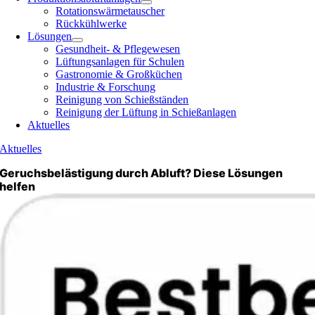
Rotationswärmetauscher
Rückkühlwerke
Lösungen
Gesundheit- & Pflegewesen
Lüftungsanlagen für Schulen
Gastronomie & Großküchen
Industrie & Forschung
Reinigung von Schießständen
Reinigung der Lüftung in Schießanlagen
Aktuelles
Aktuelles
Geruchsbelästigung durch Abluft? Diese Lösungen
helfen